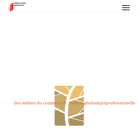
de Sion
ECCG-EPP
École
des métiers du commerce
de culture générale
préprofessionnelle